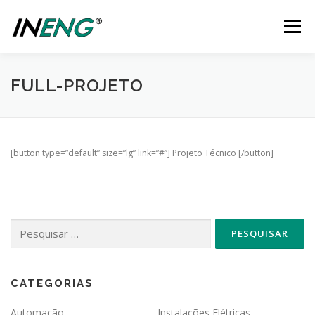
Pular
para
Menu
o
conteúdo
SERVIÇOS
QUEM SOMOS
ESPECIALIDADES
FULL-PROJETO
PORTFÓLIO
FUNDADORES
ATUALIZAÇÕES
[button type=”default” size=”lg” link=”#”] Projeto Técnico [/button]
CONTATO
Pesquisar
por:
CATEGORIAS
Automação
Instalações Elétricas