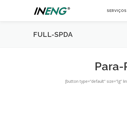
Pular
para
SERVIÇOS
o
conteúdo
FULL-SPDA
Para-
[button type=”default” size=”lg” l