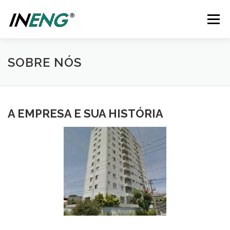
Pular
para
Menu
o
conteúdo
SERVIÇOS
QUEM SOMOS
ESPECIALIDADES
SOBRE NÓS
PORTFÓLIO
FUNDADORES
ATUALIZAÇÕES
A EMPRESA E SUA HISTÓRIA
CONTATO